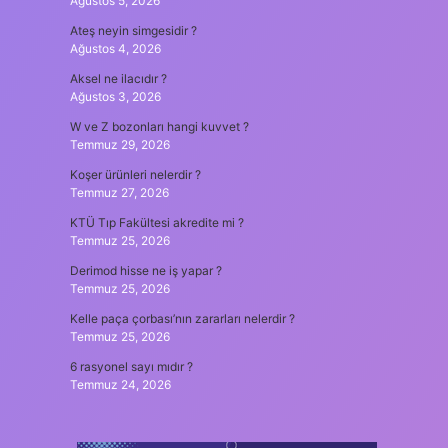
Ağustos 5, 2026
Ateş neyin simgesidir ?
Ağustos 4, 2026
Aksel ne ilacıdır ?
Ağustos 3, 2026
W ve Z bozonları hangi kuvvet ?
Temmuz 29, 2026
Koşer ürünleri nelerdir ?
Temmuz 27, 2026
KTÜ Tıp Fakültesi akredite mi ?
Temmuz 25, 2026
Derimod hisse ne iş yapar ?
Temmuz 25, 2026
Kelle paça çorbası’nın zararları nelerdir ?
Temmuz 25, 2026
6 rasyonel sayı mıdır ?
Temmuz 24, 2026