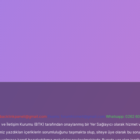
backlinkpaneli@gmail.com
Teams:
forumhizmeti@gmail.com
Whatsapp: 0262 60
i ve İletişim Kurumu (BTK) tarafından onaylanmış bir Yer Sağlayıcı olarak hizmet v
azdıkları içeriklerin sorumluluğunu taşımakta olup, siteye üye olarak bu sorumlul
e yalnızca kendi hazırladığımız makaleler paylaşılmaktadır. Burada yer alan içeri