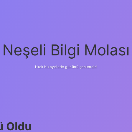
Neşeli Bilgi Molası
Hızlı hikayelerle gününü şenlendir!
ü Oldu