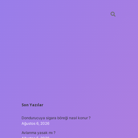
SIDEBAR
Son Yazılar
ilbet yeni giriş adresi
Dondurucuya sigara böreği nasıl konur ?
Ağustos 6, 2026
Avlanma yasak mı ?