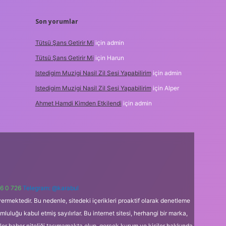
Son yorumlar
Tütsü Şans Getirir Mi
için
admin
Tütsü Şans Getirir Mi
için
Harun
Istedigim Muzigi Nasil Zil Sesi Yapabilirim
için
admin
Istedigim Muzigi Nasil Zil Sesi Yapabilirim
için
Alper
Ahmet Hamdi Kimden Etkilendi
için
admin
6 0 726
Telegram: @karabul
ermektedir. Bu nedenle, sitedeki içerikleri proaktif olarak denetleme
uğu kabul etmiş sayılırlar. Bu internet sitesi, herhangi bir marka,
kler haber niteliği taşımamakta olup, gerçek kurum ve kişiler hakkında