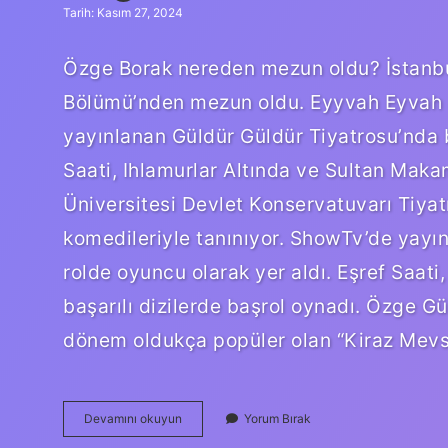
Tarih: Kasım 27, 2024
Özge Borak nereden mezun oldu? İstanbul
Bölümü’nden mezun oldu. Eyyvah Eyvah a
yayınlanan Güldür Güldür Tiyatrosu’nda bi
Saati, Ihlamurlar Altında ve Sultan Makam
Üniversitesi Devlet Konservatuvarı Tiya
komedileriyle tanınıyor. ShowTv’de yayın
rolde oyuncu olarak yer aldı. Eşref Saati
başarılı dizilerde başrol oynadı. Özge Gü
dönem oldukça popüler olan “Kiraz Mevs
Özge
Devamını okuyun
Yorum Bırak
Borak