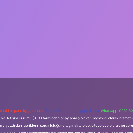
backlinkpaneli@gmail.com
Teams:
forumhizmeti@gmail.com
Whatsapp: 0262 60
i ve İletişim Kurumu (BTK) tarafından onaylanmış bir Yer Sağlayıcı olarak hizmet v
azdıkları içeriklerin sorumluluğunu taşımakta olup, siteye üye olarak bu sorumlul
e yalnızca kendi hazırladığımız makaleler paylaşılmaktadır. Burada yer alan içeri