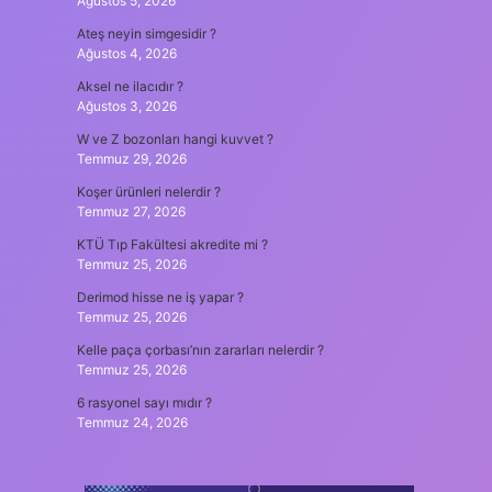
Ağustos 5, 2026
Ateş neyin simgesidir ?
Ağustos 4, 2026
Aksel ne ilacıdır ?
Ağustos 3, 2026
W ve Z bozonları hangi kuvvet ?
Temmuz 29, 2026
Koşer ürünleri nelerdir ?
Temmuz 27, 2026
KTÜ Tıp Fakültesi akredite mi ?
Temmuz 25, 2026
Derimod hisse ne iş yapar ?
Temmuz 25, 2026
Kelle paça çorbası’nın zararları nelerdir ?
Temmuz 25, 2026
6 rasyonel sayı mıdır ?
Temmuz 24, 2026