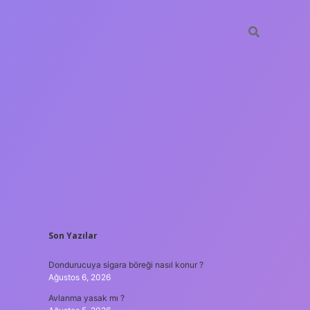
SIDEBAR
Son Yazılar
ilbet yeni giriş adresi
Dondurucuya sigara böreği nasıl konur ?
Ağustos 6, 2026
Avlanma yasak mı ?