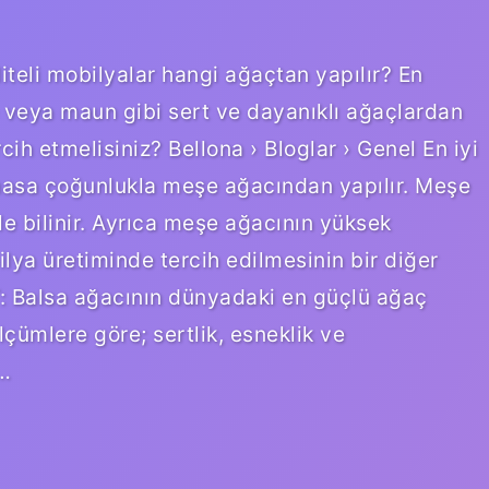
iteli mobilyalar hangi ağaçtan yapılır? En
şe veya maun gibi sert ve dayanıklı ağaçlardan
ercih etmelisiniz? Bellona › Bloglar › Genel En iyi
masa çoğunlukla meşe ağacından yapılır. Meşe
le bilinir. Ayrıca meşe ağacının yüksek
bilya üretiminde tercih edilmesinin bir diğer
T: Balsa ağacının dünyadaki en güçlü ağaç
lçümlere göre; sertlik, esneklik ve
ü…