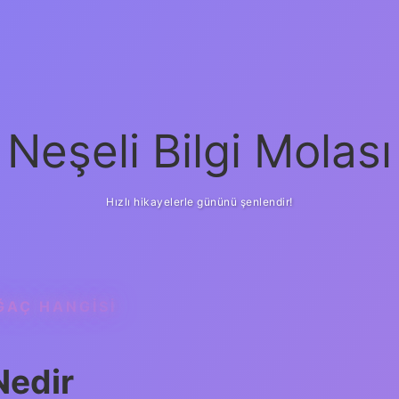
Neşeli Bilgi Molası
Hızlı hikayelerle gününü şenlendir!
ĞAÇ HANGISI
Nedir