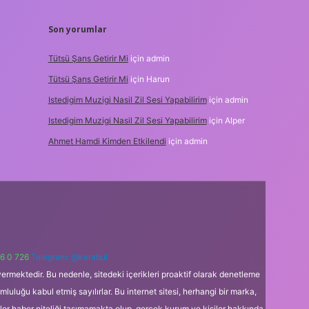
Son yorumlar
Tütsü Şans Getirir Mi
için
admin
Tütsü Şans Getirir Mi
için
Harun
Istedigim Muzigi Nasil Zil Sesi Yapabilirim
için
admin
Istedigim Muzigi Nasil Zil Sesi Yapabilirim
için
Alper
Ahmet Hamdi Kimden Etkilendi
için
admin
6 0 726
Telegram: @karabul
ermektedir. Bu nedenle, sitedeki içerikleri proaktif olarak denetleme
uğu kabul etmiş sayılırlar. Bu internet sitesi, herhangi bir marka,
kler haber niteliği taşımamakta olup, gerçek kurum ve kişiler hakkında