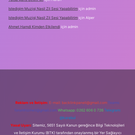
Istedigim Muzigi Nasil Zil Sesi Yapabilirim
için
admin
Istedigim Muzigi Nasil Zil Sesi Yapabilirim
için
Alper
Ahmet Hamdi Kimden Etkilendi
için
admin
adresi
Reklam ve İletişim:
E-mail:
backlinkpaneli@gmail.com
Teams:
forumhizmeti@gmail.com
Whatsapp: 0262 606 0 726
Telegram:
@karabul
Yasal Uyarı:
Sitemiz, 5651 Sayılı Kanun gereğince Bilgi Teknolojileri
ve İletişim Kurumu (BTK) tarafından onaylanmış bir Yer Sağlayıcı