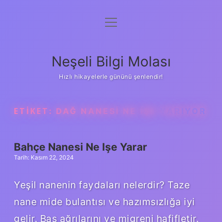
menüyü
Anasayfa
aç
Gizlilik Politikası
Neşeli Bilgi Molası
Yasal Uyarı
Hızlı hikayelerle gününü şenlendir!
Hakkımızda
ETIKET:
DAĞ NANESI NE IŞE YARIYOR
Bahçe Nanesi Ne Işe Yarar
Tarih: Kasım 22, 2024
Yeşil nanenin faydaları nelerdir? Taze
nane mide bulantısı ve hazımsızlığa iyi
gelir. Baş ağrılarını ve migreni hafifletir.