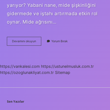
yarıyor? Yabani nane, mide şişkinliğini
gidermede ve iştahı artırmada etkin rol
oynar. Mide ağrısını…
Bahçe
Devamını okuyun
Yorum Bırak
Nanesi
Ne
Işe
Yarar
https://vankalesi.com
https://ustunelmusluk.com.tr
https://ozoglunakliyat.com.tr
Sitemap
SIDEBAR
Son Yazılar