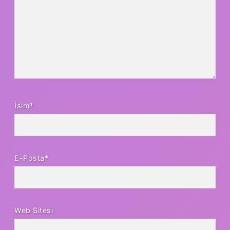
İsim*
E-Posta*
Web Sitesi