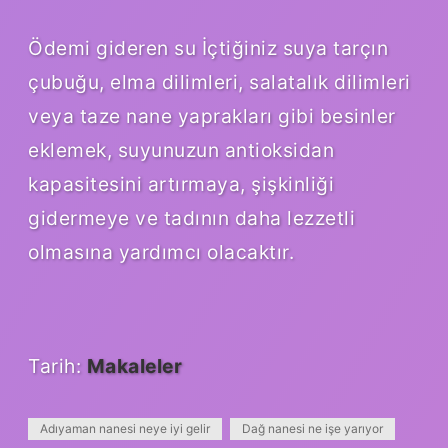
Ödemi gideren su İçtiğiniz suya tarçın
çubuğu, elma dilimleri, salatalık dilimleri
veya taze nane yaprakları gibi besinler
eklemek, suyunuzun antioksidan
kapasitesini artırmaya, şişkinliği
gidermeye ve tadının daha lezzetli
olmasına yardımcı olacaktır.
Tarih:
Makaleler
Adıyaman nanesi neye iyi gelir
Dağ nanesi ne işe yarıyor