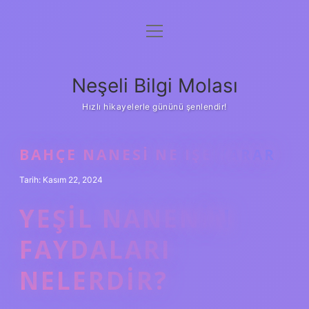
menüyü
Anasayfa
aç
Gizlilik Politikası
Neşeli Bilgi Molası
Yasal Uyarı
Hızlı hikayelerle gününü şenlendir!
Hakkımızda
BAHÇE NANESI NE IŞE YARAR
Tarih: Kasım 22, 2024
YEŞIL NANENIN
FAYDALARI
NELERDIR?