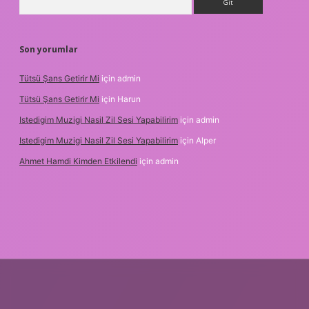
Son yorumlar
Tütsü Şans Getirir Mi
için
admin
Tütsü Şans Getirir Mi
için
Harun
Istedigim Muzigi Nasil Zil Sesi Yapabilirim
için
admin
Istedigim Muzigi Nasil Zil Sesi Yapabilirim
için
Alper
Ahmet Hamdi Kimden Etkilendi
için
admin
resi