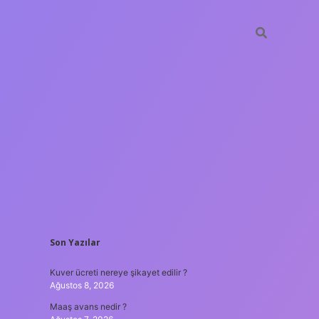
SIDEBAR
Son Yazılar
ilbet yeni giriş adresi
Kuver ücreti nereye şikayet edilir ?
Ağustos 8, 2026
Maaş avans nedir ?