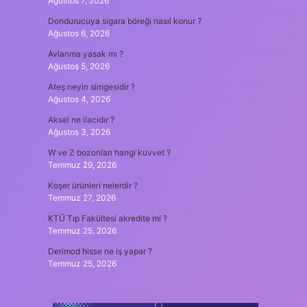
Ağustos 7, 2026
Dondurucuya sigara böreği nasıl konur ?
Ağustos 6, 2026
Avlanma yasak mı ?
Ağustos 5, 2026
Ateş neyin simgesidir ?
Ağustos 4, 2026
Aksel ne ilacıdır ?
Ağustos 3, 2026
W ve Z bozonları hangi kuvvet ?
Temmuz 29, 2026
Koşer ürünleri nelerdir ?
Temmuz 27, 2026
KTÜ Tıp Fakültesi akredite mi ?
Temmuz 25, 2026
Derimod hisse ne iş yapar ?
Temmuz 25, 2026