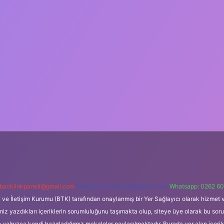
backlinkpaneli@gmail.com
Teams:
forumhizmeti@gmail.com
Whatsapp: 0262 60
i ve İletişim Kurumu (BTK) tarafından onaylanmış bir Yer Sağlayıcı olarak hizmet v
azdıkları içeriklerin sorumluluğunu taşımakta olup, siteye üye olarak bu sorumlul
e yalnızca kendi hazırladığımız makaleler paylaşılmaktadır. Burada yer alan içeri