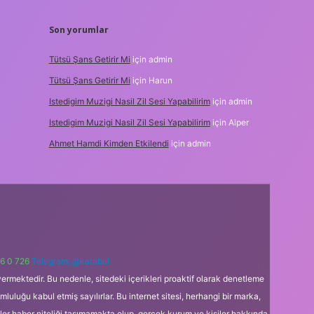
Son yorumlar
Tütsü Şans Getirir Mi
için
admin
Tütsü Şans Getirir Mi
için
Harun
Istedigim Muzigi Nasil Zil Sesi Yapabilirim
için
admin
Istedigim Muzigi Nasil Zil Sesi Yapabilirim
için
Alper
Ahmet Hamdi Kimden Etkilendi
için
admin
6 0 726
Telegram: @karabul
ermektedir. Bu nedenle, sitedeki içerikleri proaktif olarak denetleme
uğu kabul etmiş sayılırlar. Bu internet sitesi, herhangi bir marka,
kler haber niteliği taşımamakta olup, gerçek kurum ve kişiler hakkında