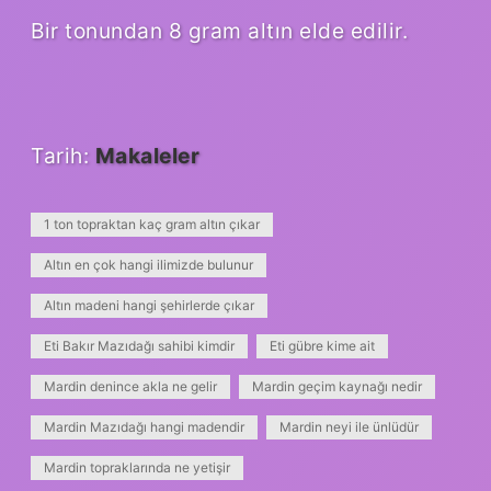
Bir tonundan 8 gram altın elde edilir.
Tarih:
Makaleler
1 ton topraktan kaç gram altın çıkar
Altın en çok hangi ilimizde bulunur
Altın madeni hangi şehirlerde çıkar
Eti Bakır Mazıdağı sahibi kimdir
Eti gübre kime ait
Mardin denince akla ne gelir
Mardin geçim kaynağı nedir
Mardin Mazıdağı hangi madendir
Mardin neyi ile ünlüdür
Mardin topraklarında ne yetişir