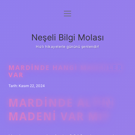
menüyü
Anasayfa
aç
Gizlilik Politikası
Neşeli Bilgi Molası
Yasal Uyarı
Hızlı hikayelerle gününü şenlendir!
Hakkımızda
MARDINDE HANGI MADENLER
VAR
Tarih: Kasım 22, 2024
MARDINDE ALTIN
MADENI VAR MI?