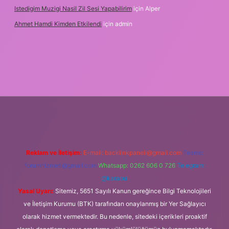
Istedigim Muzigi Nasil Zil Sesi Yapabilirim
için
Alper
Ahmet Hamdi Kimden Etkilendi
için
admin
ş adresi
Reklam ve İletişim:
E-mail:
backlinkpaneli@gmail.com
Teams:
forumhizmeti@gmail.com
Whatsapp: 0262 606 0 726
Telegram:
@karabul
Yasal Uyarı:
Sitemiz, 5651 Sayılı Kanun gereğince Bilgi Teknolojileri
ve İletişim Kurumu (BTK) tarafından onaylanmış bir Yer Sağlayıcı
olarak hizmet vermektedir. Bu nedenle, sitedeki içerikleri proaktif