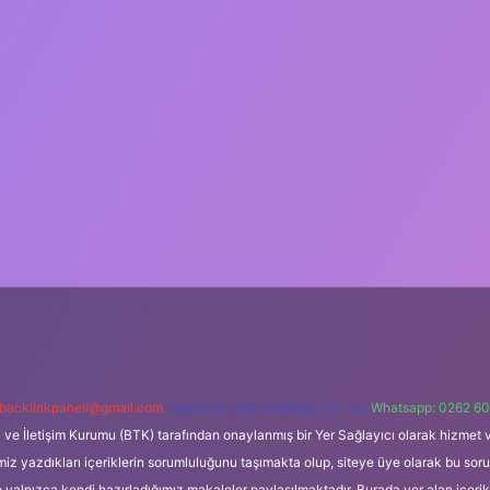
backlinkpaneli@gmail.com
Teams:
forumhizmeti@gmail.com
Whatsapp: 0262 60
i ve İletişim Kurumu (BTK) tarafından onaylanmış bir Yer Sağlayıcı olarak hizmet v
azdıkları içeriklerin sorumluluğunu taşımakta olup, siteye üye olarak bu sorumlul
e yalnızca kendi hazırladığımız makaleler paylaşılmaktadır. Burada yer alan içeri