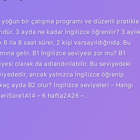
e yoğun bir çalışma programı ve düzenli pratikle
r. 3 ayda ne kadar İngilizce öğrenilir? 3 aylı
 ila 8 saat sürer, 2 kişi varsayıldığında. Bu
ına gelir. B1 İngilizce seviyesi zor mu? B1
yesi olarak da adlandırılabilir. Bu seviyedeki
viyededir, ancak yalnızca İngilizce öğrenip
ce kaç ayda B2 olur? İngilizce seviyeleri – Hangi
eleriSüre1A14 – 6 hafta2A26 –…