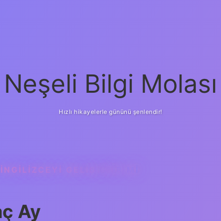
Neşeli Bilgi Molası
Hızlı hikayelerle gününü şenlendir!
NGILIZCEYI GELIŞTIRIR MI
aç Ay