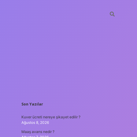
SIDEBAR
Son Yazılar
ilbet yeni giriş adresi
Kuver ücreti nereye şikayet edilir ?
Ağustos 8, 2026
Maaş avans nedir ?