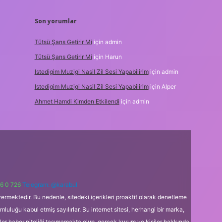
Son yorumlar
Tütsü Şans Getirir Mi
için
admin
Tütsü Şans Getirir Mi
için
Harun
Istedigim Muzigi Nasil Zil Sesi Yapabilirim
için
admin
Istedigim Muzigi Nasil Zil Sesi Yapabilirim
için
Alper
Ahmet Hamdi Kimden Etkilendi
için
admin
6 0 726
Telegram: @karabul
ermektedir. Bu nedenle, sitedeki içerikleri proaktif olarak denetleme
uğu kabul etmiş sayılırlar. Bu internet sitesi, herhangi bir marka,
kler haber niteliği taşımamakta olup, gerçek kurum ve kişiler hakkında