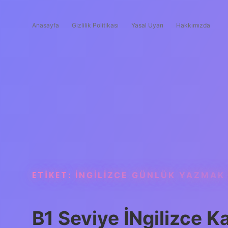
Anasayfa
Gizlilik Politikası
Yasal Uyarı
Hakkımızda
ETIKET:
İNGILIZCE GÜNLÜK YAZMAK I
B1 Seviye İNgilizce K