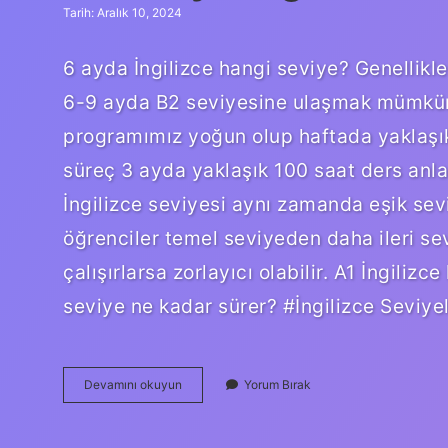
Tarih: Aralık 10, 2024
6 ayda İngilizce hangi seviye? Genellikl
6-9 ayda B2 seviyesine ulaşmak mümkündü
programımız yoğun olup haftada yaklaşık 6
süreç 3 ayda yaklaşık 100 saat ders anlam
İngilizce seviyesi aynı zamanda eşik sevi
öğrenciler temel seviyeden daha ileri se
çalışırlarsa zorlayıcı olabilir. A1 İngiliz
seviye ne kadar sürer? #İngilizce Seviy
B1
Devamını okuyun
Yorum Bırak
Seviye
İNgilizce
Kaç