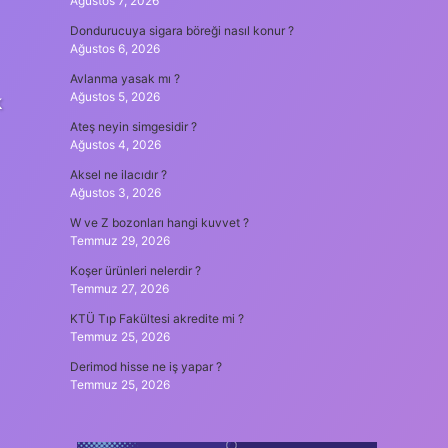
Ağustos 7, 2026
Dondurucuya sigara böreği nasıl konur ?
Ağustos 6, 2026
Avlanma yasak mı ?
Ağustos 5, 2026
k
Ateş neyin simgesidir ?
Ağustos 4, 2026
Aksel ne ilacıdır ?
Ağustos 3, 2026
W ve Z bozonları hangi kuvvet ?
Temmuz 29, 2026
Koşer ürünleri nelerdir ?
Temmuz 27, 2026
KTÜ Tıp Fakültesi akredite mi ?
Temmuz 25, 2026
Derimod hisse ne iş yapar ?
Temmuz 25, 2026