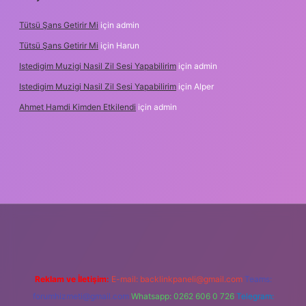
Tütsü Şans Getirir Mi
için
admin
Tütsü Şans Getirir Mi
için
Harun
Istedigim Muzigi Nasil Zil Sesi Yapabilirim
için
admin
Istedigim Muzigi Nasil Zil Sesi Yapabilirim
için
Alper
Ahmet Hamdi Kimden Etkilendi
için
admin
ş adresi
Reklam ve İletişim:
E-mail:
backlinkpaneli@gmail.com
Teams:
forumhizmeti@gmail.com
Whatsapp: 0262 606 0 726
Telegram: