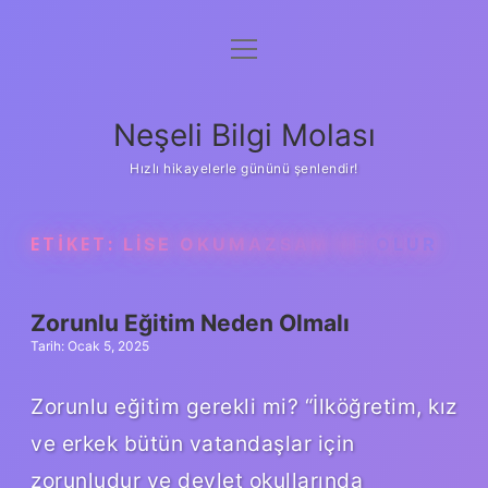
menüyü
Anasayfa
aç
Gizlilik Politikası
Neşeli Bilgi Molası
Yasal Uyarı
Hızlı hikayelerle gününü şenlendir!
Hakkımızda
ETIKET:
LISE OKUMAZSAM NE OLUR
Zorunlu Eğitim Neden Olmalı
Tarih: Ocak 5, 2025
Zorunlu eğitim gerekli mi? “İlköğretim, kız
ve erkek bütün vatandaşlar için
zorunludur ve devlet okullarında