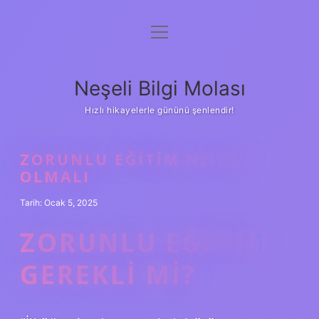
menüyü
Anasayfa
aç
Gizlilik Politikası
Neşeli Bilgi Molası
Yasal Uyarı
Hızlı hikayelerle gününü şenlendir!
Hakkımızda
ZORUNLU EĞITIM NEDEN
OLMALI
Tarih: Ocak 5, 2025
ZORUNLU EĞITIM
GEREKLI MI?