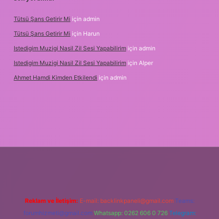
Tütsü Şans Getirir Mi
için
admin
Tütsü Şans Getirir Mi
için
Harun
Istedigim Muzigi Nasil Zil Sesi Yapabilirim
için
admin
Istedigim Muzigi Nasil Zil Sesi Yapabilirim
için
Alper
Ahmet Hamdi Kimden Etkilendi
için
admin
resi
Reklam ve İletişim:
E-mail:
backlinkpaneli@gmail.com
Teams:
forumhizmeti@gmail.com
Whatsapp: 0262 606 0 726
Telegram: