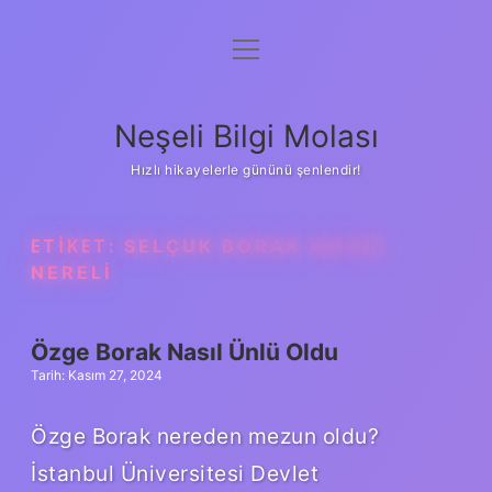
menüyü
Anasayfa
aç
Gizlilik Politikası
Neşeli Bilgi Molası
Yasal Uyarı
Hızlı hikayelerle gününü şenlendir!
Hakkımızda
ETIKET:
SELÇUK BORAK ASLEN
NERELI
Özge Borak Nasıl Ünlü Oldu
Tarih: Kasım 27, 2024
Özge Borak nereden mezun oldu?
İstanbul Üniversitesi Devlet