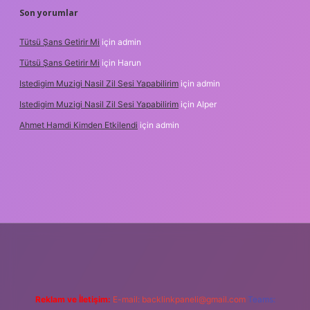
Son yorumlar
Tütsü Şans Getirir Mi
için
admin
Tütsü Şans Getirir Mi
için
Harun
Istedigim Muzigi Nasil Zil Sesi Yapabilirim
için
admin
Istedigim Muzigi Nasil Zil Sesi Yapabilirim
için
Alper
Ahmet Hamdi Kimden Etkilendi
için
admin
adresi
Reklam ve İletişim:
E-mail:
backlinkpaneli@gmail.com
Teams: