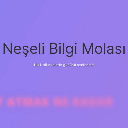
Neşeli Bilgi Molası
Hızlı hikayelerle gününü şenlendir!
T ATMAK NE KADAR