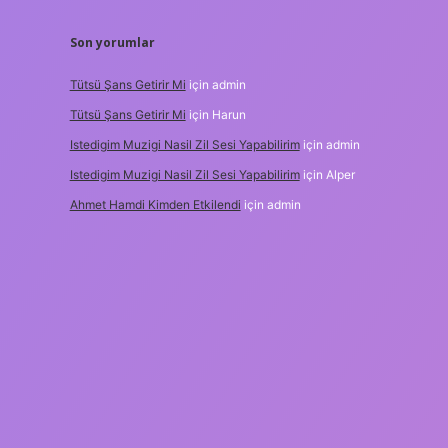
Son yorumlar
Tütsü Şans Getirir Mi
için
admin
Tütsü Şans Getirir Mi
için
Harun
Istedigim Muzigi Nasil Zil Sesi Yapabilirim
için
admin
Istedigim Muzigi Nasil Zil Sesi Yapabilirim
için
Alper
Ahmet Hamdi Kimden Etkilendi
için
admin