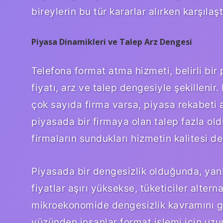
bireylerin bu tür kararlar alırken karşıla
Piyasa Dinamikleri ve Talep Arz Dengesi
Telefona format atma hizmeti, belirli bi
fiyatı, arz ve talep dengesiyle şekilleni
çok sayıda firma varsa, piyasa rekabeti a
piyasada bir firmaya olan talep fazla old
firmaların sundukları hizmetin kalitesi de
Piyasada bir dengesizlik olduğunda, yani
fiyatlar aşırı yüksekse, tüketiciler alte
mikroekonomide dengesizlik kavramını gü
yüzünden insanlar format işlemi için uz