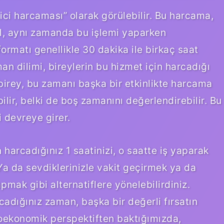
tici harcaması” olarak görülebilir. Bu harcama,
il, aynı zamanda bu işlemi yaparken
 formatı genellikle 30 dakika ile birkaç saat
an dilimi, bireylerin bu hizmet için harcadığı
birey, bu zamanı başka bir etkinlikte harcama
bilir, belki de boş zamanını değerlendirebilir. Bu
 devreye girer.
 harcadığınız 1 saatinizi, o saatte iş yaparak
 Ya da sevdiklerinizle vakit geçirmek ya da
apmak gibi alternatiflere yönelebilirdiniz.
cadığınız zaman, başka bir değerli fırsatın
kroekonomik perspektiften baktığımızda,