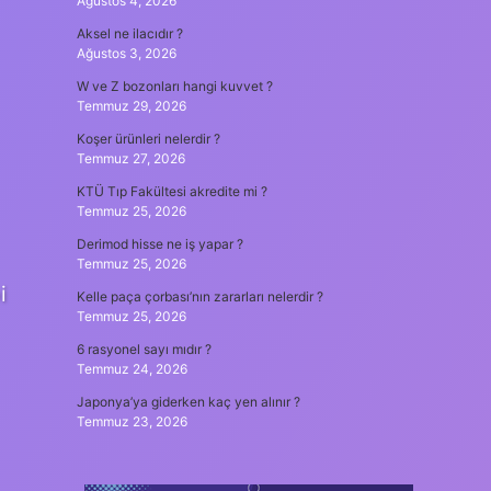
Ağustos 4, 2026
Aksel ne ilacıdır ?
Ağustos 3, 2026
W ve Z bozonları hangi kuvvet ?
Temmuz 29, 2026
Koşer ürünleri nelerdir ?
Temmuz 27, 2026
KTÜ Tıp Fakültesi akredite mi ?
Temmuz 25, 2026
Derimod hisse ne iş yapar ?
Temmuz 25, 2026
i
Kelle paça çorbası’nın zararları nelerdir ?
Temmuz 25, 2026
6 rasyonel sayı mıdır ?
Temmuz 24, 2026
Japonya’ya giderken kaç yen alınır ?
Temmuz 23, 2026