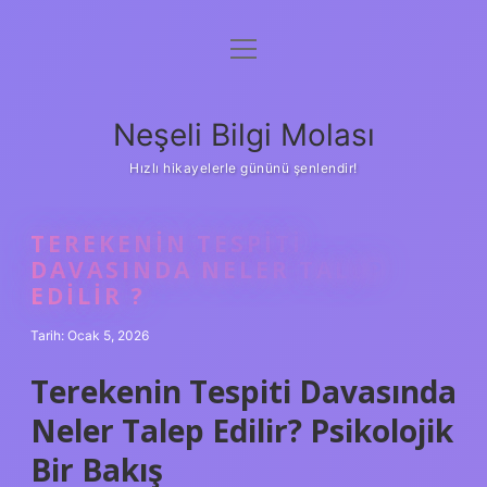
menüyü
Anasayfa
aç
Gizlilik Politikası
Neşeli Bilgi Molası
Yasal Uyarı
Hızlı hikayelerle gününü şenlendir!
Hakkımızda
TEREKENIN TESPITI
DAVASINDA NELER TALEP
EDILIR ?
Tarih: Ocak 5, 2026
Terekenin Tespiti Davasında
Neler Talep Edilir? Psikolojik
Bir Bakış