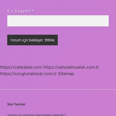
5 + 3 kaçtır?
*
https://vankalesi.com
https://ustunelmusluk.com.tr
https://ozoglunakliyat.com.tr
Sitemap
SIDEBAR
Son Yazılar
Yalıtım ve yansıtan malzemeler nelerdir ?