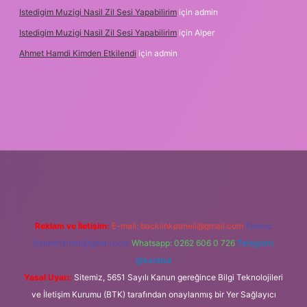
Istedigim Muzigi Nasil Zil Sesi Yapabilirim
için
admin
Istedigim Muzigi Nasil Zil Sesi Yapabilirim
için
Alper
Ahmet Hamdi Kimden Etkilendi
için
admin
resi
Reklam ve İletişim:
E-mail:
backlinkpaneli@gmail.com
Teams:
forumhizmeti@gmail.com
Whatsapp: 0262 606 0 726
Telegram:
@karabul
Yasal Uyarı:
Sitemiz, 5651 Sayılı Kanun gereğince Bilgi Teknolojileri
ve İletişim Kurumu (BTK) tarafından onaylanmış bir Yer Sağlayıcı