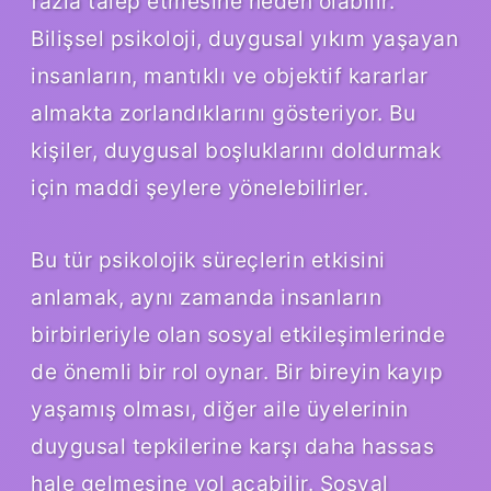
fazla talep etmesine neden olabilir.
Bilişsel psikoloji, duygusal yıkım yaşayan
insanların, mantıklı ve objektif kararlar
almakta zorlandıklarını gösteriyor. Bu
kişiler, duygusal boşluklarını doldurmak
için maddi şeylere yönelebilirler.
Bu tür psikolojik süreçlerin etkisini
anlamak, aynı zamanda insanların
birbirleriyle olan sosyal etkileşimlerinde
de önemli bir rol oynar. Bir bireyin kayıp
yaşamış olması, diğer aile üyelerinin
duygusal tepkilerine karşı daha hassas
hale gelmesine yol açabilir. Sosyal