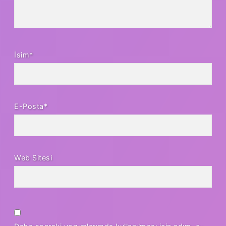
İsim*
E-Posta*
Web Sitesi