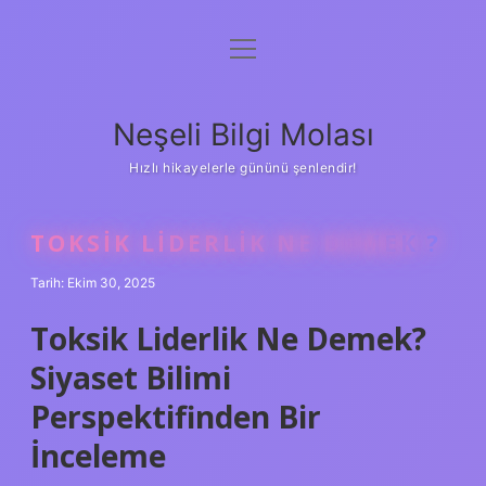
menüyü
Anasayfa
aç
Gizlilik Politikası
Neşeli Bilgi Molası
Yasal Uyarı
Hızlı hikayelerle gününü şenlendir!
Hakkımızda
TOKSIK LIDERLIK NE DEMEK ?
Tarih: Ekim 30, 2025
Toksik Liderlik Ne Demek?
Siyaset Bilimi
Perspektifinden Bir
İnceleme