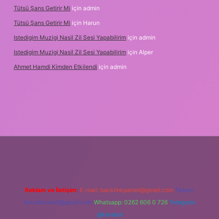
Tütsü Şans Getirir Mi
için
admin
Tütsü Şans Getirir Mi
için
Harun
Istedigim Muzigi Nasil Zil Sesi Yapabilirim
için
admin
Istedigim Muzigi Nasil Zil Sesi Yapabilirim
için
Alper
Ahmet Hamdi Kimden Etkilendi
için
admin
riş adresi
Reklam ve İletişim:
E-mail:
backlinkpaneli@gmail.com
Teams:
forumhizmeti@gmail.com
Whatsapp: 0262 606 0 726
Telegram:
@karabul