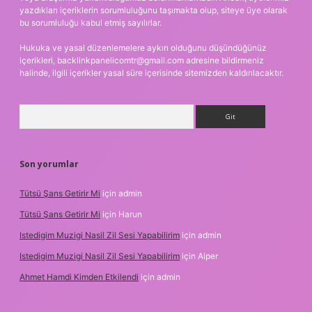
yazdıkları içeriklerin sorumluluğunu taşımakta olup, siteye üye olarak
bu sorumluluğu kabul etmiş sayılırlar.
Hukuka ve yasal düzenlemelere aykırı olduğunu düşündüğünüz
içerikleri,
backlinkpanelicomtr@gmail.com
adresine bildirmeniz
halinde, ilgili içerikler yasal süre içerisinde sitemizden kaldırılacaktır.
Arama
Son yorumlar
Tütsü Şans Getirir Mi
için
admin
Tütsü Şans Getirir Mi
için
Harun
Istedigim Muzigi Nasil Zil Sesi Yapabilirim
için
admin
Istedigim Muzigi Nasil Zil Sesi Yapabilirim
için
Alper
Ahmet Hamdi Kimden Etkilendi
için
admin