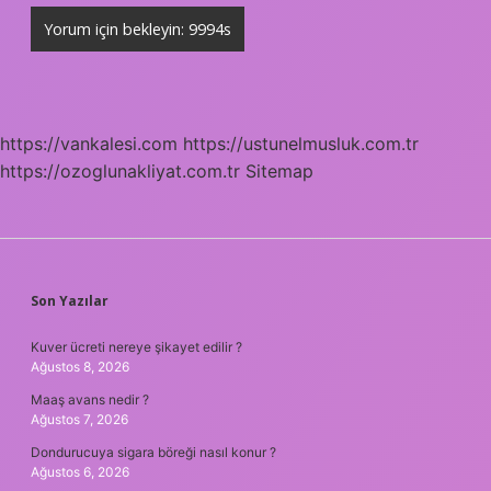
https://vankalesi.com
https://ustunelmusluk.com.tr
https://ozoglunakliyat.com.tr
Sitemap
SIDEBAR
Son Yazılar
Kuver ücreti nereye şikayet edilir ?
Ağustos 8, 2026
Maaş avans nedir ?
Ağustos 7, 2026
Dondurucuya sigara böreği nasıl konur ?
Ağustos 6, 2026