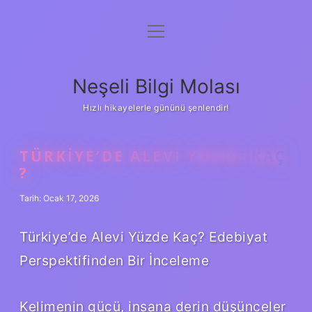
menüyü
Anasayfa
aç
Gizlilik Politikası
Neşeli Bilgi Molası
Yasal Uyarı
Hızlı hikayelerle gününü şenlendir!
Hakkımızda
TÜRKIYE’DE ALEVI YÜZDE KAÇ
?
Tarih: Ocak 17, 2026
Türkiye’de Alevi Yüzde Kaç? Edebiyat
Perspektifinden Bir İnceleme
Kelimenin gücü, insana derin düşünceler