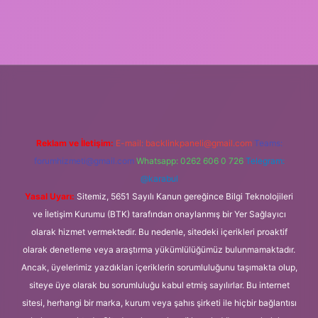
riş adresi
Reklam ve İletişim:
E-mail:
backlinkpaneli@gmail.com
Teams:
forumhizmeti@gmail.com
Whatsapp: 0262 606 0 726
Telegram:
@karabul
Yasal Uyarı:
Sitemiz, 5651 Sayılı Kanun gereğince Bilgi Teknolojileri
ve İletişim Kurumu (BTK) tarafından onaylanmış bir Yer Sağlayıcı
olarak hizmet vermektedir. Bu nedenle, sitedeki içerikleri proaktif
olarak denetleme veya araştırma yükümlülüğümüz bulunmamaktadır.
Ancak, üyelerimiz yazdıkları içeriklerin sorumluluğunu taşımakta olup,
siteye üye olarak bu sorumluluğu kabul etmiş sayılırlar. Bu internet
sitesi, herhangi bir marka, kurum veya şahıs şirketi ile hiçbir bağlantısı