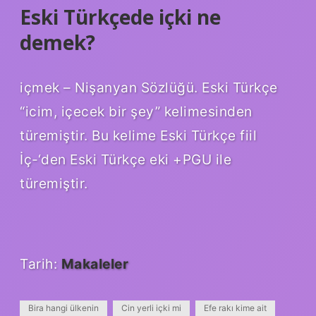
Eski Türkçede içki ne
demek?
içmek – Nişanyan Sözlüğü. Eski Türkçe
“icim, içecek bir şey” kelimesinden
türemiştir. Bu kelime Eski Türkçe fiil
İç-‘den Eski Türkçe eki +PGU ile
türemiştir.
Tarih:
Makaleler
Bira hangi ülkenin
Cin yerli içki mi
Efe rakı kime ait