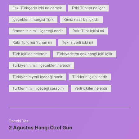
Eski Türkçede içki ne demek
Eski Türkler ne içer
İçeceklerin hangisi Türk
Kımız nasıl bir içkidir
Osmanlının milli içeceği nedir
Rakı Türk içkisi mi
Rakı Türk mü Yunan mı
Tekila yerli içki mi
Türk içkileri nelerdir
Türkiyede en çok hangi içki içilir
Türkiyenin milli içecekleri nelerdir
Türkiyenin yerli içeceği nedir
Türklerin içkisi nedir
Türklerin milli içeceği şarap mı
Yerli içkiler nelerdir
Önceki Yazı
2 Ağustos Hangi Özel Gün