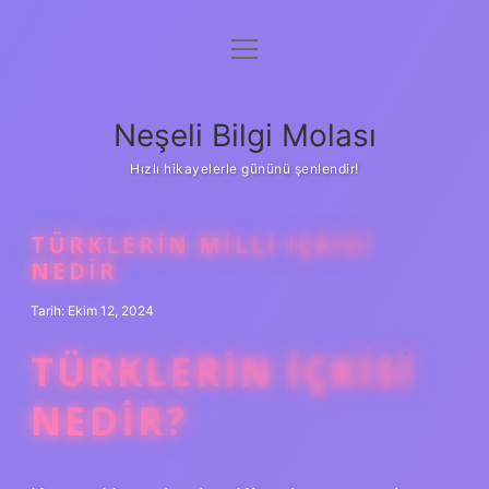
menüyü
Anasayfa
aç
Gizlilik Politikası
Neşeli Bilgi Molası
Yasal Uyarı
Hızlı hikayelerle gününü şenlendir!
Hakkımızda
TÜRKLERIN MILLI IÇKISI
NEDIR
Tarih: Ekim 12, 2024
TÜRKLERIN IÇKISI
NEDIR?