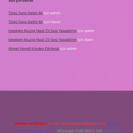
Son yorumlar
Tütsü Şans Getirir Mi
için
admin
Tütsü Şans Getirir Mi
için
Harun
Istedigim Muzigi Nasil Zil Sesi Yapabilirim
için
admin
Istedigim Muzigi Nasil Zil Sesi Yapabilirim
için
Alper
Ahmet Hamdi Kimden Etkilendi
için
admin
resi
Reklam ve İletişim:
E-mail:
backlinkpaneli@gmail.com
Teams:
forumhizmeti@gmail.com
Whatsapp: 0262 606 0 726
Telegram: