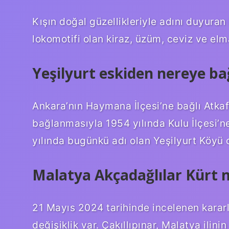
Kışın doğal güzellikleriyle adını duyuran
lokomotifi olan kiraz, üzüm, ceviz ve elma,
Yeşilyurt eskiden nereye bağ
Ankara’nın Haymana İlçesi’ne bağlı Atkafa
bağlanmasıyla 1954 yılında Kulu İlçesi’n
yılında bugünkü adı olan Yeşilyurt Köyü ol
Malatya Akçadağlılar Kürt 
21 Mayıs 2024 tarihinde incelenen kararl
değişiklik var. Çakıllıpınar, Malatya ilini