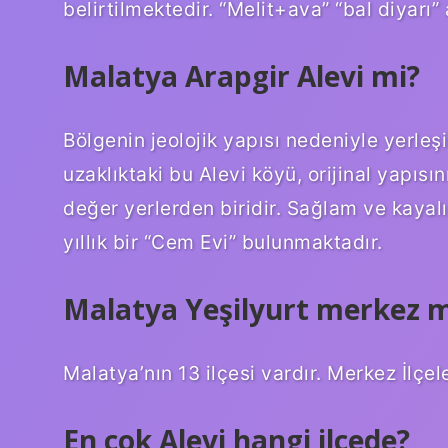
belirtilmektedir. “Melit+ava” “bal diyarı
Malatya Arapgir Alevi mi?
Bölgenin jeolojik yapısı nedeniyle yerleşi
uzaklıktaki bu Alevi köyü, orijinal yapı
değer yerlerden biridir. Sağlam ve kayal
yıllık bir “Cem Evi” bulunmaktadır.
Malatya Yeşilyurt merkez m
Malatya’nın 13 ilçesi vardır. Merkez İlçele
En çok Alevi hangi ilçede?