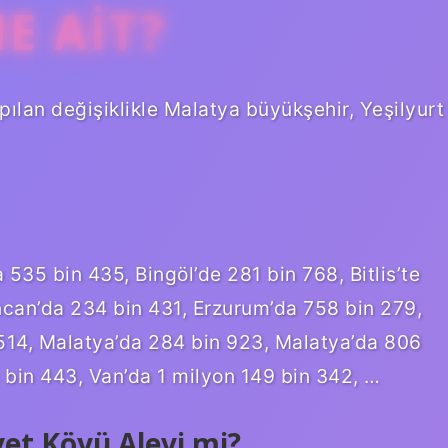
E AIT?
ılan değişiklikle Malatya büyükşehir, Yeşilyurt
a 535 bin 435, Bingöl’de 281 bin 768, Bitlis’te
ncan’da 234 bin 431, Erzurum’da 758 bin 279,
 514, Malatya’da 284 bin 923, Malatya’da 806
3 bin 443, Van’da 1 milyon 149 bin 342, …
et Köyü Alevi mi?