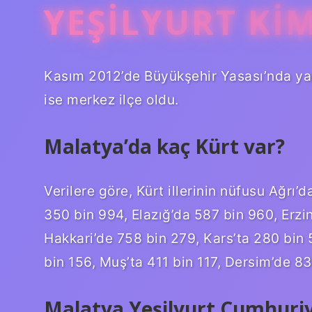
YEŞILYURT KIM
Kasım 2012’de Büyükşehir Yasası’nda yap
ise merkez ilçe oldu.
Malatya’da kaç Kürt var?
Verilere göre, Kürt illerinin nüfusu Ağrı’d
350 bin 994, Elazığ’da 587 bin 960, Erzi
Hakkari’de 758 bin 279, Kars’ta 280 bin
bin 156, Muş’ta 411 bin 117, Dersim’de 8
Malatya Yeşilyurt Cumhuriy