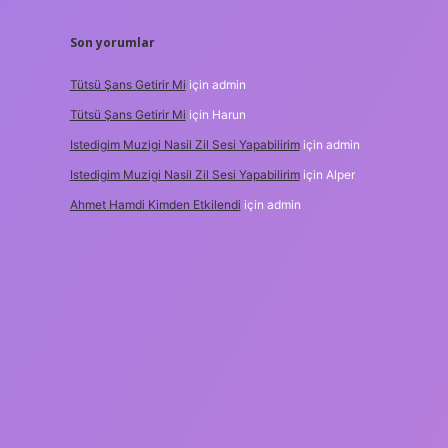
Son yorumlar
Tütsü Şans Getirir Mi
için
admin
Tütsü Şans Getirir Mi
için
Harun
Istedigim Muzigi Nasil Zil Sesi Yapabilirim
için
admin
Istedigim Muzigi Nasil Zil Sesi Yapabilirim
için
Alper
Ahmet Hamdi Kimden Etkilendi
için
admin