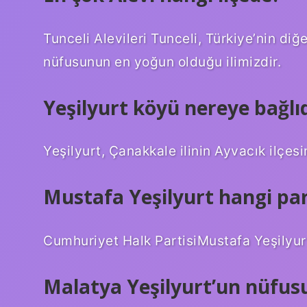
Tunceli Alevileri Tunceli, Türkiye’nin di
nüfusunun en yoğun olduğu ilimizdir.
Yeşilyurt köyü nereye bağlıd
Yeşilyurt, Çanakkale ilinin Ayvacık ilçesi
Mustafa Yeşilyurt hangi pa
Cumhuriyet Halk PartisiMustafa Yeşilyurt
Malatya Yeşilyurt’un nüfus