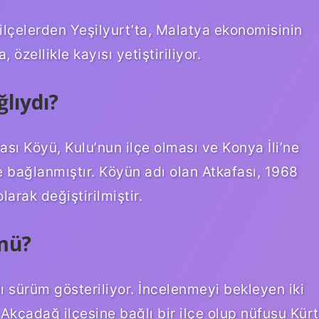
 ilçelerden Yeşilyurt’ta, Malatya ekonomisinin
 özellikle kayısı yetiştiriliyor.
lıydı?
sı Köyü, Kulu’nun ilçe olması ve Konya İli’ne
e bağlanmıştır. Köyün adı olan Atkafası, 1968
arak değiştirilmiştir.
mü?
ı sürüm gösteriliyor. İncelenmeyi bekleyen iki
n Akçadağ ilçesine bağlı bir ilçe olup nüfusu Kürt