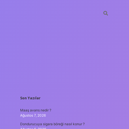
SIDEBAR
Son Yazılar
ilbet yeni giri
Maaş avans nedir ?
Ağustos 7, 2026
Dondurucuya sigara böreği nasıl konur ?