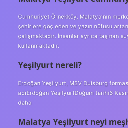
Cumhuriyet Örnekköy, Malatya’nın merkez
şehirlere göç eden ve yazın nüfusu artan 
çalışmaktadır. İnsanlar ayrıca taşınan su
kullanmaktadır.
Yeşilyurt nereli?
Erdoğan Yeşilyurt, MSV Duisburg forması 
adıErdoğan YeşilyurtDoğum tarihi6 Kas
daha
Malatya Yeşilyurt neyi meş