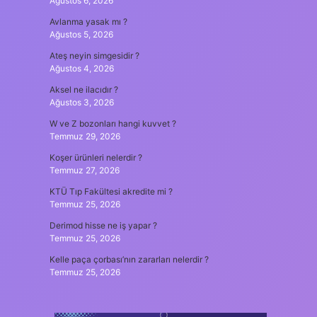
Ağustos 6, 2026
Avlanma yasak mı ?
Ağustos 5, 2026
Ateş neyin simgesidir ?
Ağustos 4, 2026
Aksel ne ilacıdır ?
Ağustos 3, 2026
W ve Z bozonları hangi kuvvet ?
Temmuz 29, 2026
Koşer ürünleri nelerdir ?
Temmuz 27, 2026
KTÜ Tıp Fakültesi akredite mi ?
Temmuz 25, 2026
Derimod hisse ne iş yapar ?
Temmuz 25, 2026
Kelle paça çorbası’nın zararları nelerdir ?
Temmuz 25, 2026