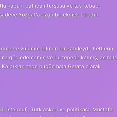
ütlü kabak, patlıcan turşusu ve tas kebabı,
adece Yozgat’a özgü bir ekmek türüdür.
yağma ve zulümle bilinen bir kabileydi. Keltlerin
rı’na göç edememiş ve bu tepede kalmış, asimil
Kaldıkları tepe bugün hala Galata olarak
1, İstanbul), Türk askeri ve politikacı. Mustafa