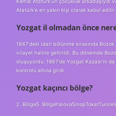
Kemal Atatürk’ün çocukluk arkadaşıydı v
Atatürk’e en yakın kişi olarak kabul edilir.
Yozgat il olmadan önce nere
1847’deki idari bölünme sırasında Bozok L
vilayet haline getirildi. Bu dönemde Boz
oluşuyordu. 1867’de Yozgat Kazası’nı da 
kontrolü altına girdi.
Yozgat kaçıncı bölge?
2. Bölge5. BölgeYalovaSinopTokatTuncel