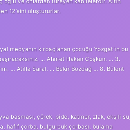
ç oğlu ve onlardan türeyen kabilelerdir. Altın
en 12’sini oluştururlar.
syal medyanın kırbaçlanan çocuğu Yozgat’ın bu
 şaşıracaksınız. … Ahmet Hakan Coşkun. … 3.
ım. … Atilla Saral. … Bekir Bozdağ … 8. Bülent
yva basması, çörek, pide, katmer, zlak, ekşili su
a, hafif çorba, bulgurcuk çorbası, bulama