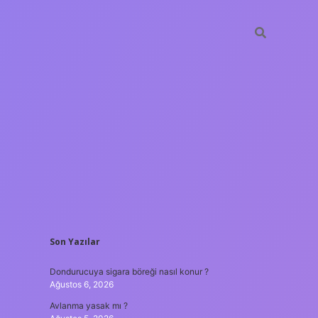
SIDEBAR
Son Yazılar
ilbet yeni giri
Dondurucuya sigara böreği nasıl konur ?
Ağustos 6, 2026
Avlanma yasak mı ?