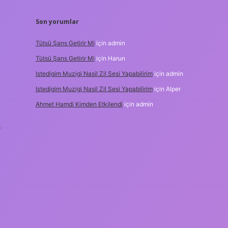
Son yorumlar
Tütsü Şans Getirir Mi
için
admin
Tütsü Şans Getirir Mi
için
Harun
Istedigim Muzigi Nasil Zil Sesi Yapabilirim
için
admin
Istedigim Muzigi Nasil Zil Sesi Yapabilirim
için
Alper
Ahmet Hamdi Kimden Etkilendi
için
admin
°