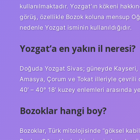
kullanılmaktadır. Yozgat’ın kökeni hakkın
görüş, özellikle Bozok koluna mensup Oğu
nedenle Yozgat isminin kullanıldığıdır.
Yozgat’a en yakın il neresi?
Doğuda Yozgat Sivas; güneyde Kayseri, N
Amasya, Çorum ve Tokat illeriyle çevrili 
40′ – 40° 18′ kuzey enlemleri arasında ye
Bozoklar hangi boy?
Bozoklar, Türk mitolojisinde “göksel kabile