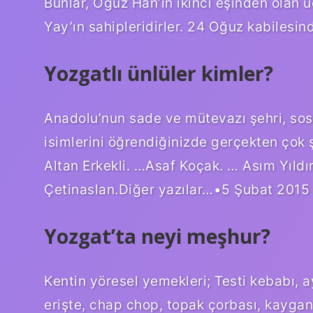
Bunlar, Oğuz Han’ın ikinci eşinden olan ü
Yay’ın sahipleridirler. 24 Oğuz kabilesind
Yozgatlı ünlüler kimler?
Anadolu’nun sade ve mütevazı şehri, so
isimlerini öğrendiğinizde gerçekten çok
Altan Erkekli. …Asaf Koçak. … Asım Yıldır
Çetinaslan.Diğer yazılar…•5 Şubat 2015
Yozgat’ta neyi meşhur?
Kentin yöresel yemekleri; Testi kebabı, a
erişte, chap chop, topak çorbası, kaygan