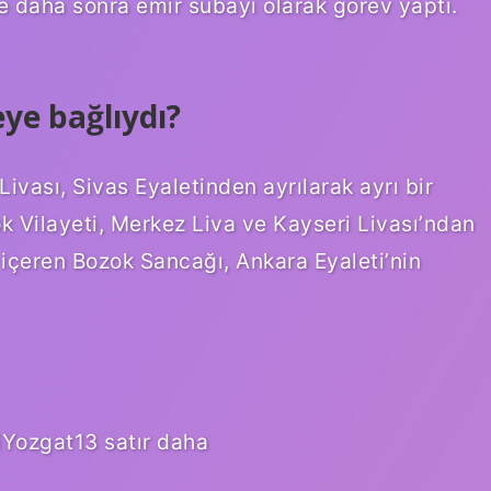
e daha sonra emir subayı olarak görev yaptı.
ye bağlıydı?
ivası, Sivas Eyaletinden ayrılarak ayrı bir
ok Vilayeti, Merkez Liva ve Kayseri Livası’ndan
içeren Bozok Sancağı, Ankara Eyaleti’nin
iYozgat13 satır daha