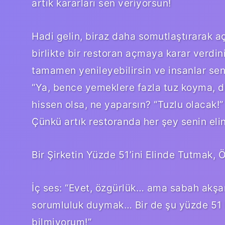
artık kararları sen veriyorsun!
Hadi gelin, biraz daha somutlaştırarak aç
birlikte bir restoran açmaya karar verdini
tamamen yenileyebilirsin ve insanlar se
“Ya, bence yemeklere fazla tuz koyma, di
hissen olsa, ne yaparsın? “Tuzlu olacak!” 
Çünkü artık restoranda her şey senin eli
Bir Şirketin Yüzde 51’ini Elinde Tutmak,
İç ses: “Evet, özgürlük… ama sabah akşam
sorumluluk duymak… Bir de şu yüzde 51 hi
bilmiyorum!”