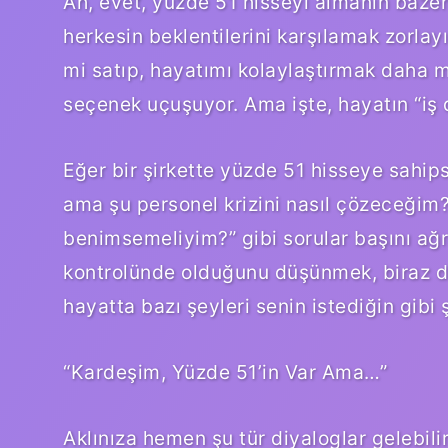
Ah, evet, yüzde 51 hisseyi almanın bazen
herkesin beklentilerini karşılamak zorlayı
mi satıp, hayatımı kolaylaştırmak daha m
seçenek uçuşuyor. Ama işte, hayatın “iş 
Eğer bir şirkette yüzde 51 hisseye sahipse
ama şu personel krizini nasıl çözeceğim?”
benimsemeliyim?” gibi sorular başını ağr
kontrolünde olduğunu düşünmek, biraz da
hayatta bazı şeyleri senin istediğin gibi ş
“Kardeşim, Yüzde 51’in Var Ama…”
Aklınıza hemen şu tür diyaloglar gelebilir