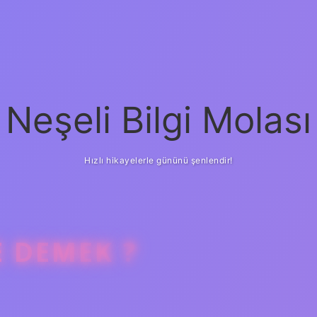
Neşeli Bilgi Molası
Hızlı hikayelerle gününü şenlendir!
E DEMEK ?