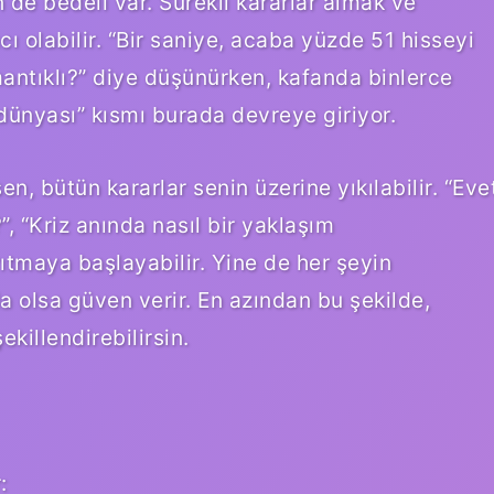
 de bedeli var. Sürekli kararlar almak ve
cı olabilir. “Bir saniye, acaba yüzde 51 hisseyi
antıklı?” diye düşünürken, kafanda binlerce
dünyası” kısmı burada devreye giriyor.
n, bütün kararlar senin üzerine yıkılabilir. “Eve
, “Kriz anında nasıl bir yaklaşım
ıtmaya başlayabilir. Yine de her şeyin
 olsa güven verir. En azından bu şekilde,
ekillendirebilirsin.
: