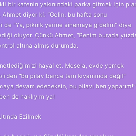
li bir kafenin yakınındaki parka gitmek için pla
r. Ahmet diyor ki: “Gelin, bu hafta sonu
i de “Ya, piknik yerine sinemaya gidelim” diye
dediği oluyor. Çünkü Ahmet, “Benim burada yüzd
ontrol altına almış durumda.
netlediğimizi hayal et. Mesela, evde yemek
irden “Bu pilav bence tam kıvamında değil”
maya devam edeceksin, bu pilavı ben yaparım!”
ben de haklıyım ya!
Altında Ezilmek