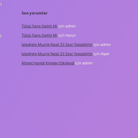
n
Son yorumlar
Tütsü Şans Getirir Mi
için
admin
e
Tütsü Şans Getirir Mi
için
Harun
Istedigim Muzigi Nasil Zil Sesi Yapabilirim
için
admin
Istedigim Muzigi Nasil Zil Sesi Yapabilirim
için
Alper
Ahmet Hamdi Kimden Etkilendi
için
admin