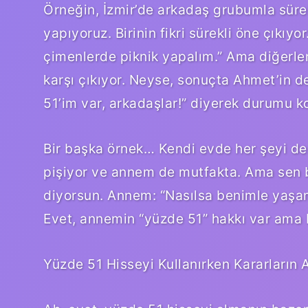
Örneğin, İzmir’de arkadaş grubumla sürek
yapıyoruz. Birinin fikri sürekli öne çıkıyo
çimenlerde piknik yapalım.” Ama diğerler
karşı çıkıyor. Neyse, sonuçta Ahmet’in 
51’im var, arkadaşlar!” diyerek durumu k
Bir başka örnek… Kendi evde her şeyi de
pişiyor ve annem de mutfakta. Ama sen b
diyorsun. Annem: “Nasılsa benimle yaşa
Evet, annemin “yüzde 51” hakkı var ama 
Yüzde 51 Hisseyi Kullanırken Kararların 