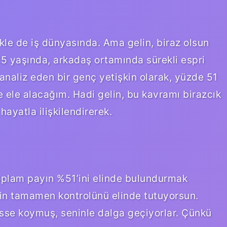
kle de iş dünyasında. Ama gelin, biraz olsun
25 yaşında, arkadaş ortamında sürekli espri
analiz eden bir genç yetişkin olarak, yüzde 51
e ele alacağım. Hadi gelin, bu kavramı birazcık
ayatla ilişkilendirerek.
 toplam payın %51’ini elinde bulundurmak
tin tamamen kontrolünü elinde tutuyorsun.
isse koymuş, seninle dalga geçiyorlar. Çünkü