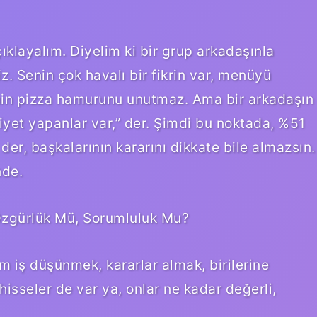
ıklayalım. Diyelim ki bir grup arkadaşınla
z. Senin çok havalı bir fikrin var, menüyü
nin pizza hamurunu unutmaz. Ama bir arkadaşın
yet yapanlar var,” der. Şimdi bu noktada, %51
der, başkalarının kararını dikkate bile almazsın.
nde.
 Özgürlük Mü, Sorumluluk Mu?
 iş düşünmek, kararlar almak, birilerine
sseler de var ya, onlar ne kadar değerli,