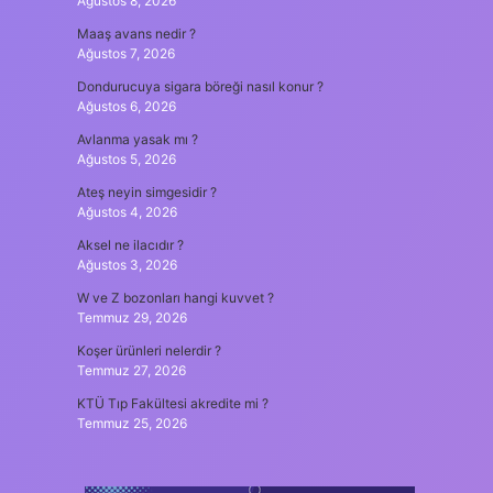
Ağustos 8, 2026
Maaş avans nedir ?
Ağustos 7, 2026
Dondurucuya sigara böreği nasıl konur ?
Ağustos 6, 2026
Avlanma yasak mı ?
Ağustos 5, 2026
Ateş neyin simgesidir ?
Ağustos 4, 2026
Aksel ne ilacıdır ?
Ağustos 3, 2026
W ve Z bozonları hangi kuvvet ?
Temmuz 29, 2026
Koşer ürünleri nelerdir ?
Temmuz 27, 2026
KTÜ Tıp Fakültesi akredite mi ?
Temmuz 25, 2026