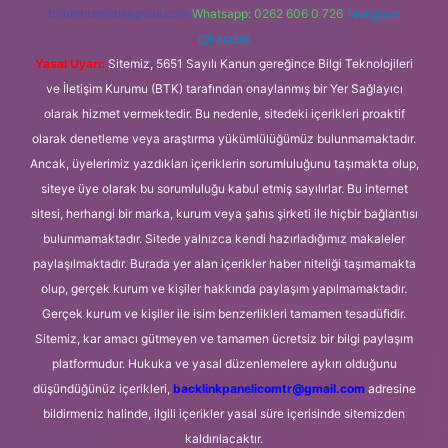
forumhizmeti@gmail.com
Whatsapp: 0262 606 0 726
Telegram:
@karabul
Yasal Uyarı:
Sitemiz, 5651 Sayılı Kanun gereğince Bilgi Teknolojileri
ve İletişim Kurumu (BTK) tarafından onaylanmış bir Yer Sağlayıcı
olarak hizmet vermektedir. Bu nedenle, sitedeki içerikleri proaktif
olarak denetleme veya araştırma yükümlülüğümüz bulunmamaktadır.
Ancak, üyelerimiz yazdıkları içeriklerin sorumluluğunu taşımakta olup,
siteye üye olarak bu sorumluluğu kabul etmiş sayılırlar. Bu internet
sitesi, herhangi bir marka, kurum veya şahıs şirketi ile hiçbir bağlantısı
bulunmamaktadır. Sitede yalnızca kendi hazırladığımız makaleler
paylaşılmaktadır. Burada yer alan içerikler haber niteliği taşımamakta
olup, gerçek kurum ve kişiler hakkında paylaşım yapılmamaktadır.
Gerçek kurum ve kişiler ile isim benzerlikleri tamamen tesadüfidir.
Sitemiz, kar amacı gütmeyen ve tamamen ücretsiz bir bilgi paylaşım
platformudur. Hukuka ve yasal düzenlemelere aykırı olduğunu
düşündüğünüz içerikleri,
backlinkpanelicomtr@gmail.com
adresine
bildirmeniz halinde, ilgili içerikler yasal süre içerisinde sitemizden
kaldırılacaktır.