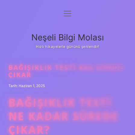
menüyü
Anasayfa
aç
Gizlilik Politikası
Neşeli Bilgi Molası
Yasal Uyarı
Hızlı hikayelerle gününü şenlendir!
Hakkımızda
BAĞIŞIKLIK TESTI KAÇ GÜNDE
ÇIKAR
Tarih: Haziran 1, 2025
BAĞIŞIKLIK TESTI
NE KADAR SÜREDE
ÇIKAR?