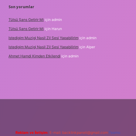
Son yorumlar
Tütsü Şans Getirir Mi
için
admin
Tütsü Şans Getirir Mi
için
Harun
Istedigim Muzigi Nasil Zil Sesi Yapabilirim
için
admin
Istedigim Muzigi Nasil Zil Sesi Yapabilirim
için
Alper
Ahmet Hamdi Kimden Etkilendi
için
admin
t yeni giriş adresi
Reklam ve İletişim:
E-mail:
backlinkpaneli@gmail.com
Teams: