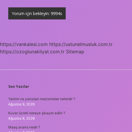
https://vankalesi.com
https://ustunelmusluk.com.tr
https://ozoglunakliyat.com.tr
Sitemap
SIDEBAR
Son Yazılar
Yalıtım ve yansıtan malzemeler nelerdir ?
Ağustos 9, 2026
Kuver ücreti nereye şikayet edilir ?
Ağustos 8, 2026
Maaş avans nedir ?