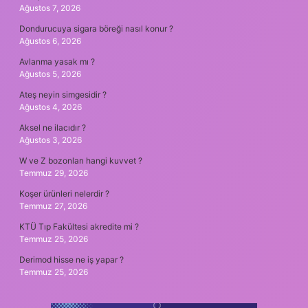
Ağustos 7, 2026
Dondurucuya sigara böreği nasıl konur ?
Ağustos 6, 2026
Avlanma yasak mı ?
Ağustos 5, 2026
Ateş neyin simgesidir ?
Ağustos 4, 2026
Aksel ne ilacıdır ?
Ağustos 3, 2026
W ve Z bozonları hangi kuvvet ?
Temmuz 29, 2026
Koşer ürünleri nelerdir ?
Temmuz 27, 2026
KTÜ Tıp Fakültesi akredite mi ?
Temmuz 25, 2026
Derimod hisse ne iş yapar ?
Temmuz 25, 2026