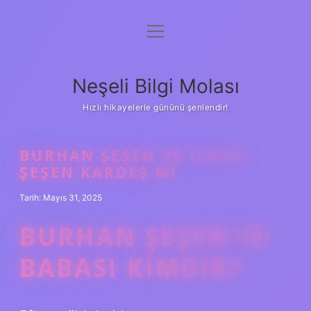
menüyü
Anasayfa
aç
Gizlilik Politikası
Neşeli Bilgi Molası
Yasal Uyarı
Hızlı hikayelerle gününü şenlendir!
Hakkımızda
BURHAN ŞEŞEN VE İLHAN
ŞEŞEN KARDEŞ MI
Tarih: Mayıs 31, 2025
BURHAN ŞEŞEN’IN
BABASI KIMDIR?