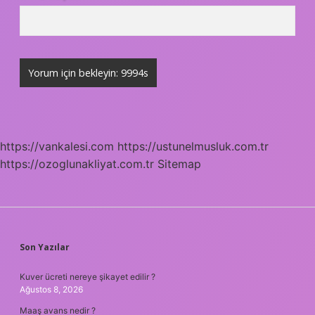
https://vankalesi.com
https://ustunelmusluk.com.tr
https://ozoglunakliyat.com.tr
Sitemap
SIDEBAR
Son Yazılar
Kuver ücreti nereye şikayet edilir ?
Ağustos 8, 2026
Maaş avans nedir ?