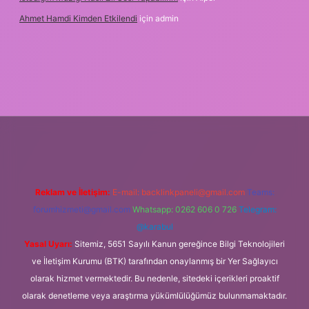
Ahmet Hamdi Kimden Etkilendi
için
admin
ş adresi
Reklam ve İletişim:
E-mail:
backlinkpaneli@gmail.com
Teams:
forumhizmeti@gmail.com
Whatsapp: 0262 606 0 726
Telegram:
@karabul
Yasal Uyarı:
Sitemiz, 5651 Sayılı Kanun gereğince Bilgi Teknolojileri
ve İletişim Kurumu (BTK) tarafından onaylanmış bir Yer Sağlayıcı
olarak hizmet vermektedir. Bu nedenle, sitedeki içerikleri proaktif
olarak denetleme veya araştırma yükümlülüğümüz bulunmamaktadır.