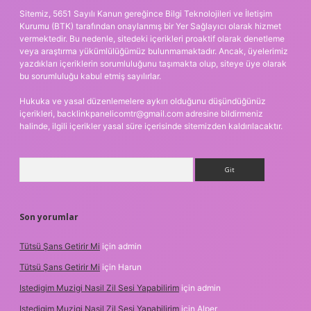
Sitemiz, 5651 Sayılı Kanun gereğince Bilgi Teknolojileri ve İletişim
Kurumu (BTK) tarafından onaylanmış bir Yer Sağlayıcı olarak hizmet
vermektedir. Bu nedenle, sitedeki içerikleri proaktif olarak denetleme
veya araştırma yükümlülüğümüz bulunmamaktadır. Ancak, üyelerimiz
yazdıkları içeriklerin sorumluluğunu taşımakta olup, siteye üye olarak
bu sorumluluğu kabul etmiş sayılırlar.
Hukuka ve yasal düzenlemelere aykırı olduğunu düşündüğünüz
içerikleri,
backlinkpanelicomtr@gmail.com
adresine bildirmeniz
halinde, ilgili içerikler yasal süre içerisinde sitemizden kaldırılacaktır.
Arama
Son yorumlar
Tütsü Şans Getirir Mi
için
admin
Tütsü Şans Getirir Mi
için
Harun
Istedigim Muzigi Nasil Zil Sesi Yapabilirim
için
admin
Istedigim Muzigi Nasil Zil Sesi Yapabilirim
için
Alper