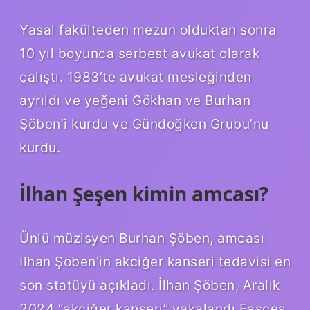
Yasal fakülteden mezun olduktan sonra
10 yıl boyunca serbest avukat olarak
çalıştı. 1983’te avukat mesleğinden
ayrıldı ve yeğeni Gökhan ve Burhan
Şöben’i kurdu ve Gündoğken Grubu’nu
kurdu.
İlhan Şeşen kimin amcası?
Ünlü müzisyen Burhan Şöben, amcası
Ilhan Şöben’in akciğer kanseri tedavisi en
son statüyü açıkladı. İlhan Şöben, Aralık
2024 “akciğer kanseri” yakalandı Fasces,