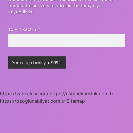
posta adresim ve site adresim bu tarayıcıya
kaydedilsin.
10 - 4 kaçtır?
*
https://vankalesi.com
https://ustunelmusluk.com.tr
https://ozoglunakliyat.com.tr
Sitemap