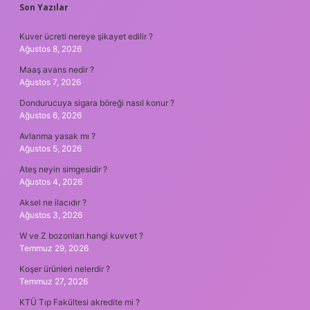
SIDEBAR
Son Yazılar
Kuver ücreti nereye şikayet edilir ?
Ağustos 8, 2026
Maaş avans nedir ?
Ağustos 7, 2026
Dondurucuya sigara böreği nasıl konur ?
Ağustos 6, 2026
Avlanma yasak mı ?
Ağustos 5, 2026
Ateş neyin simgesidir ?
Ağustos 4, 2026
Aksel ne ilacıdır ?
Ağustos 3, 2026
W ve Z bozonları hangi kuvvet ?
Temmuz 29, 2026
Koşer ürünleri nelerdir ?
Temmuz 27, 2026
KTÜ Tıp Fakültesi akredite mi ?