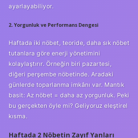
ayarlayabiliyor.
2. Yorgunluk ve Performans Dengesi
Haftada iki nöbet, teoride, daha sık nöbet
tutanlara göre enerji yönetimini
kolaylaştırır. Örneğin biri pazartesi,
diğeri perşembe nöbetinde. Aradaki
günlerde toparlanma imkânı var. Mantık
basit: Az nöbet = daha az yorgunluk. Peki
bu gerçekten öyle mi? Geliyoruz eleştirel
kısma.
Haftada 2 Nöbetin Zayıf Yanları