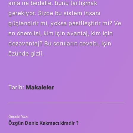
ama ne bedelle, bunu tartışmak
gerekiyor. Sizce bu sistem insanı
güçlendirir mi, yoksa pasifleştirir mi? Ve
en önemlisi, kim için avantaj, kim için
dezavantaj? Bu soruların cevabı, işin
özünde gizli.
Tarih:
Makaleler
Önceki Yazı
Özgün Deniz Kakmacı kimdir ?