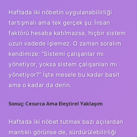
Haftada iki nöbetin uygulanabilirliği
tartışmalı ama tek gerçek şu: İnsan
faktörü hesaba katılmazsa, hiçbir sistem
uzun vadede işlemez. O zaman soralım
kendimize: “Sistemi çalışanlar mı
yönetiyor, yoksa sistem çalışanları mı
yönetiyor?” İşte mesele bu kadar basit
ama o kadar da derin.
Sonuç: Cesurca Ama Eleştirel Yaklaşım
Haftada iki nöbet tutmak bazı açılardan
mantıklı görünse de, sürdürülebilirliği