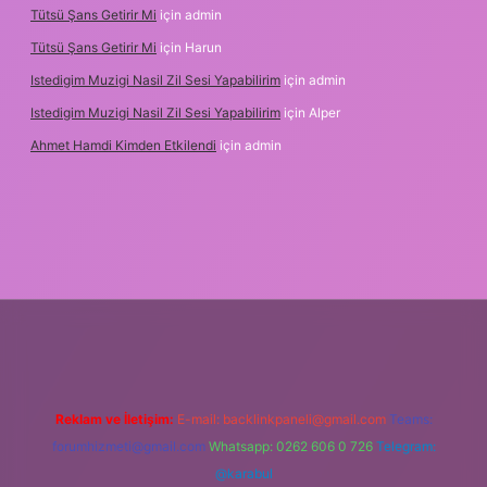
Tütsü Şans Getirir Mi
için
admin
Tütsü Şans Getirir Mi
için
Harun
Istedigim Muzigi Nasil Zil Sesi Yapabilirim
için
admin
Istedigim Muzigi Nasil Zil Sesi Yapabilirim
için
Alper
Ahmet Hamdi Kimden Etkilendi
için
admin
ni giriş adresi
Reklam ve İletişim:
E-mail:
backlinkpaneli@gmail.com
Teams:
forumhizmeti@gmail.com
Whatsapp: 0262 606 0 726
Telegram:
@karabul