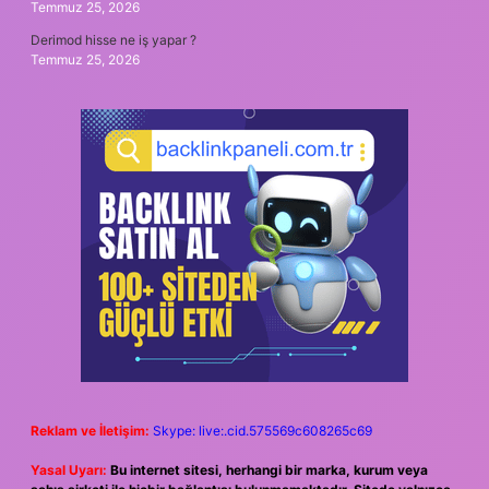
Temmuz 25, 2026
Derimod hisse ne iş yapar ?
Temmuz 25, 2026
Reklam ve İletişim:
Skype: live:.cid.575569c608265c69
Yasal Uyarı:
Bu internet sitesi, herhangi bir marka, kurum veya