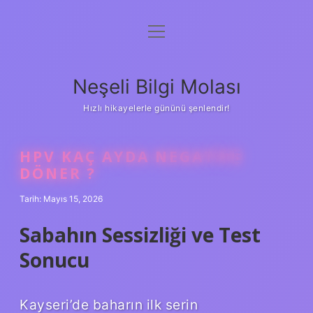
menüyü
Anasayfa
aç
Gizlilik Politikası
Neşeli Bilgi Molası
Yasal Uyarı
Hızlı hikayelerle gününü şenlendir!
Hakkımızda
HPV KAÇ AYDA NEGATIFE
DÖNER ?
Tarih: Mayıs 15, 2026
Sabahın Sessizliği ve Test
Sonucu
Kayseri’de baharın ilk serin