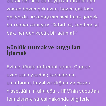
olarak net olsa da duygusal tarafım için
zaman bazen çok uzun, bazen çok kısa
geliyordu. Arkadaşımın sesi bana gerçek
bir rehber olmuştu: “Sabırlı ol, kendine iyi
bak, her gün küçük bir adım at.”
Günlük Tutmak ve Duyguları
İşlemek
Evime dönüp defterimi açtım. O gece
uzun uzun yazdım; korkularımı,
umutlarımı, hayal kırıklığımı ve bazen
hissettiğim mutluluğu… HPV’nin vücuttan
temizlenme süresi hakkında bilgilerle