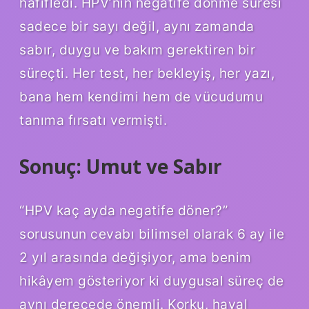
hafifledi. HPV’nin negatife dönme süresi
sadece bir sayı değil, aynı zamanda
sabır, duygu ve bakım gerektiren bir
süreçti. Her test, her bekleyiş, her yazı,
bana hem kendimi hem de vücudumu
tanıma fırsatı vermişti.
Sonuç: Umut ve Sabır
“HPV kaç ayda negatife döner?”
sorusunun cevabı bilimsel olarak 6 ay ile
2 yıl arasında değişiyor, ama benim
hikâyem gösteriyor ki duygusal süreç de
aynı derecede önemli. Korku, hayal