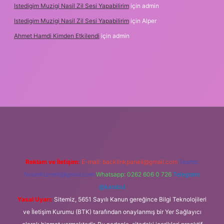
Istedigim Muzigi Nasil Zil Sesi Yapabilirim
için
admin
Istedigim Muzigi Nasil Zil Sesi Yapabilirim
için
Alper
Ahmet Hamdi Kimden Etkilendi
için
admin
 giriş adresi
Reklam ve İletişim:
E-mail:
backlinkpaneli@gmail.com
Teams:
forumhizmeti@gmail.com
Whatsapp: 0262 606 0 726
Telegram:
@karabul
Yasal Uyarı:
Sitemiz, 5651 Sayılı Kanun gereğince Bilgi Teknolojileri
ve İletişim Kurumu (BTK) tarafından onaylanmış bir Yer Sağlayıcı