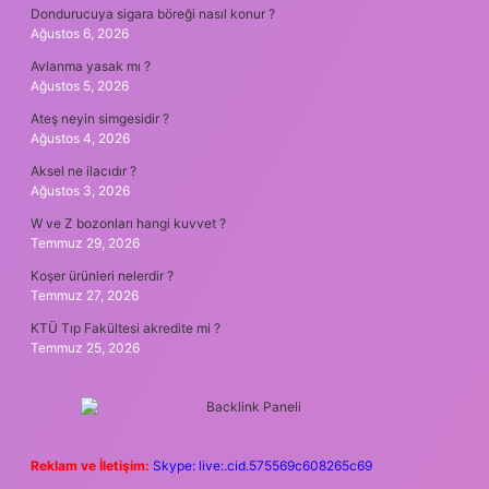
Dondurucuya sigara böreği nasıl konur ?
Ağustos 6, 2026
Avlanma yasak mı ?
Ağustos 5, 2026
Ateş neyin simgesidir ?
Ağustos 4, 2026
Aksel ne ilacıdır ?
Ağustos 3, 2026
W ve Z bozonları hangi kuvvet ?
Temmuz 29, 2026
Koşer ürünleri nelerdir ?
Temmuz 27, 2026
KTÜ Tıp Fakültesi akredite mi ?
Temmuz 25, 2026
Reklam ve İletişim:
Skype: live:.cid.575569c608265c69