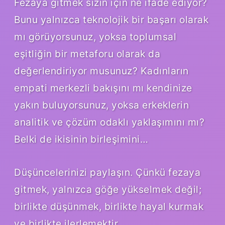
Fezaya gitmek sizin için ne ifade ediyor?
Bunu yalnızca teknolojik bir başarı olarak
mı görüyorsunuz, yoksa toplumsal
eşitliğin bir metaforu olarak da
değerlendiriyor musunuz? Kadınların
empati merkezli bakışını mı kendinize
yakın buluyorsunuz, yoksa erkeklerin
analitik ve çözüm odaklı yaklaşımını mı?
Belki de ikisinin birleşimini…
Düşüncelerinizi paylaşın. Çünkü fezaya
gitmek, yalnızca göğe yükselmek değil;
birlikte düşünmek, birlikte hayal kurmak
ve birlikte ilerlemektir.