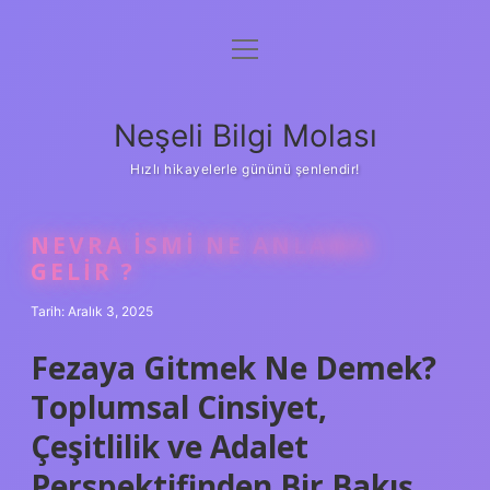
menüyü
Anasayfa
aç
Gizlilik Politikası
Neşeli Bilgi Molası
Yasal Uyarı
Hızlı hikayelerle gününü şenlendir!
Hakkımızda
NEVRA ISMI NE ANLAMA
GELIR ?
Tarih: Aralık 3, 2025
Fezaya Gitmek Ne Demek?
Toplumsal Cinsiyet,
Çeşitlilik ve Adalet
Perspektifinden Bir Bakış