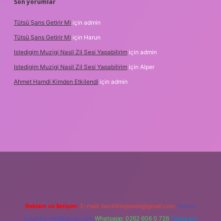
Son yorumlar
Tütsü Şans Getirir Mi
için
admin
Tütsü Şans Getirir Mi
için
Harun
Istedigim Muzigi Nasil Zil Sesi Yapabilirim
için
admin
Istedigim Muzigi Nasil Zil Sesi Yapabilirim
için
Alper
Ahmet Hamdi Kimden Etkilendi
için
admin
i giriş adresi
Reklam ve İletişim:
E-mail:
backlinkpaneli@gmail.com
Teams:
forumhizmeti@gmail.com
Whatsapp: 0262 606 0 726
Telegram: