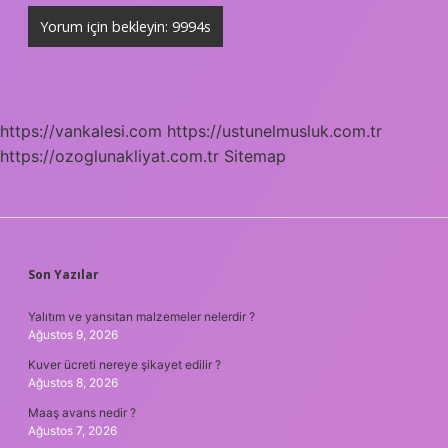
https://vankalesi.com
https://ustunelmusluk.com.tr
https://ozoglunakliyat.com.tr
Sitemap
SIDEBAR
Son Yazılar
Yalıtım ve yansıtan malzemeler nelerdir ?
Ağustos 9, 2026
Kuver ücreti nereye şikayet edilir ?
Ağustos 8, 2026
Maaş avans nedir ?
Ağustos 7, 2026