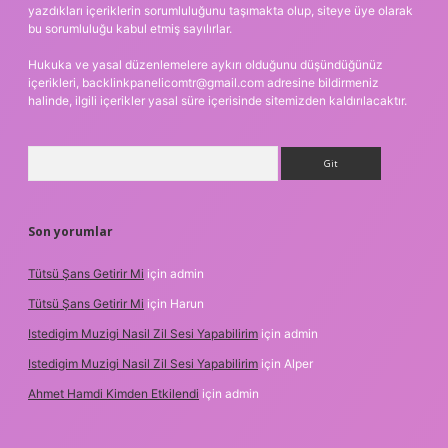
yazdıkları içeriklerin sorumluluğunu taşımakta olup, siteye üye olarak
bu sorumluluğu kabul etmiş sayılırlar.
Hukuka ve yasal düzenlemelere aykırı olduğunu düşündüğünüz
içerikleri,
backlinkpanelicomtr@gmail.com
adresine bildirmeniz
halinde, ilgili içerikler yasal süre içerisinde sitemizden kaldırılacaktır.
Arama
Son yorumlar
Tütsü Şans Getirir Mi
için
admin
Tütsü Şans Getirir Mi
için
Harun
Istedigim Muzigi Nasil Zil Sesi Yapabilirim
için
admin
Istedigim Muzigi Nasil Zil Sesi Yapabilirim
için
Alper
Ahmet Hamdi Kimden Etkilendi
için
admin