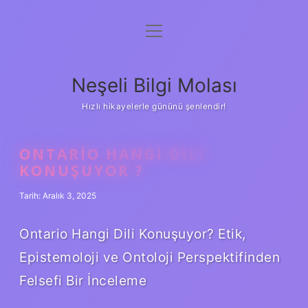
menüyü
Anasayfa
aç
Gizlilik Politikası
Neşeli Bilgi Molası
Yasal Uyarı
Hızlı hikayelerle gününü şenlendir!
Hakkımızda
ONTARIO HANGI DILI
KONUŞUYOR ?
Tarih: Aralık 3, 2025
Ontario Hangi Dili Konuşuyor? Etik,
Epistemoloji ve Ontoloji Perspektifinden
Felsefi Bir İnceleme