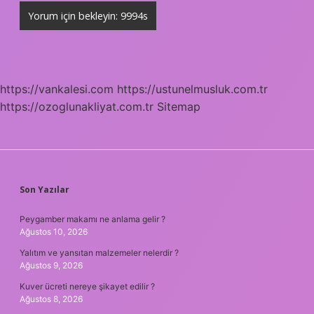
https://vankalesi.com
https://ustunelmusluk.com.tr
https://ozoglunakliyat.com.tr
Sitemap
SIDEBAR
Son Yazılar
Peygamber makamı ne anlama gelir ?
Ağustos 10, 2026
Yalıtım ve yansıtan malzemeler nelerdir ?
Ağustos 9, 2026
Kuver ücreti nereye şikayet edilir ?
Ağustos 8, 2026