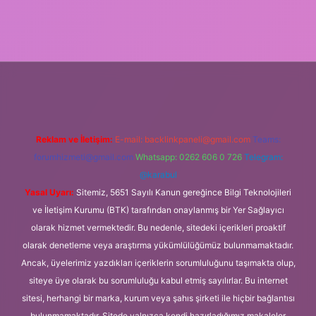
ş adresi
Reklam ve İletişim:
E-mail:
backlinkpaneli@gmail.com
Teams:
forumhizmeti@gmail.com
Whatsapp: 0262 606 0 726
Telegram:
@karabul
Yasal Uyarı:
Sitemiz, 5651 Sayılı Kanun gereğince Bilgi Teknolojileri
ve İletişim Kurumu (BTK) tarafından onaylanmış bir Yer Sağlayıcı
olarak hizmet vermektedir. Bu nedenle, sitedeki içerikleri proaktif
olarak denetleme veya araştırma yükümlülüğümüz bulunmamaktadır.
Ancak, üyelerimiz yazdıkları içeriklerin sorumluluğunu taşımakta olup,
siteye üye olarak bu sorumluluğu kabul etmiş sayılırlar. Bu internet
sitesi, herhangi bir marka, kurum veya şahıs şirketi ile hiçbir bağlantısı
bulunmamaktadır. Sitede yalnızca kendi hazırladığımız makaleler