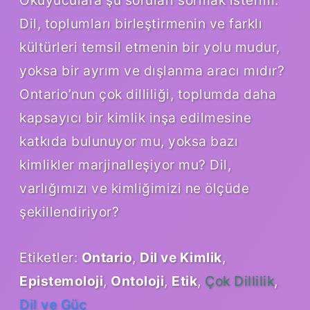
Dil, toplumları birleştirmenin ve farklı
kültürleri temsil etmenin bir yolu mudur,
yoksa bir ayrım ve dışlanma aracı mıdır?
Ontario’nun çok dilliliği, toplumda daha
kapsayıcı bir kimlik inşa edilmesine
katkıda bulunuyor mu, yoksa bazı
kimlikler marjinalleşiyor mu? Dil,
varlığımızı ve kimliğimizi ne ölçüde
şekillendiriyor?
Etiketler:
Ontario
,
Dil ve Kimlik
,
Epistemoloji
,
Ontoloji
,
Etik
,
Çok Dillilik
,
Dil ve Güç