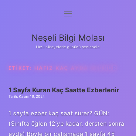
menüyü
Anasayfa
aç
Gizlilik Politikası
Neşeli Bilgi Molası
Yasal Uyarı
Hızlı hikayelerle gününü şenlendir!
Hakkımızda
ETIKET:
HAFIZ KAÇ AYDA OLUNUR
1 Sayfa Kuran Kaç Saatte Ezberlenir
Tarih: Kasım 19, 2024
1 sayfa ezber kaç saat sürer? GÜN:
(Sınıfta öğlen 12’ye kadar, dersten sonra
evde) Böyle bir çalışmada 1 sayfa 45