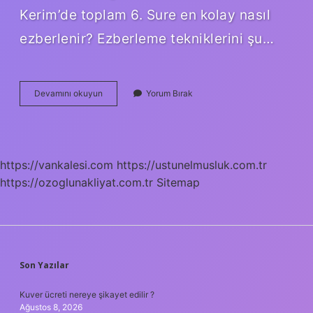
Kerim’de toplam 6. Sure en kolay nasıl
ezberlenir? Ezberleme tekniklerini şu…
1
Devamını okuyun
Yorum Bırak
Sayfa
Kuran
Kaç
Saatte
Ezberlenir
https://vankalesi.com
https://ustunelmusluk.com.tr
https://ozoglunakliyat.com.tr
Sitemap
SIDEBAR
Son Yazılar
Kuver ücreti nereye şikayet edilir ?
Ağustos 8, 2026