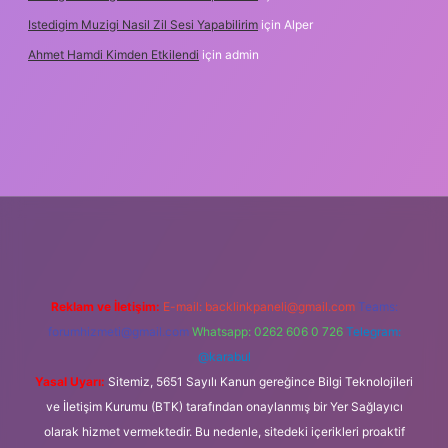
Istedigim Muzigi Nasil Zil Sesi Yapabilirim
için
Alper
Ahmet Hamdi Kimden Etkilendi
için
admin
ş adresi
Reklam ve İletişim:
E-mail:
backlinkpaneli@gmail.com
Teams:
forumhizmeti@gmail.com
Whatsapp: 0262 606 0 726
Telegram:
@karabul
Yasal Uyarı:
Sitemiz, 5651 Sayılı Kanun gereğince Bilgi Teknolojileri
ve İletişim Kurumu (BTK) tarafından onaylanmış bir Yer Sağlayıcı
olarak hizmet vermektedir. Bu nedenle, sitedeki içerikleri proaktif